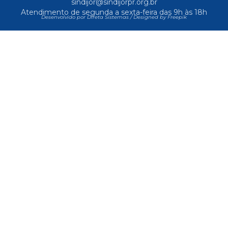
sindijor@sindijorpr.org.br
Atendimento de segunda a sexta-feira das 9h às 18h
Desenvolvido por Direta Sistemas /
Designed by Freepik