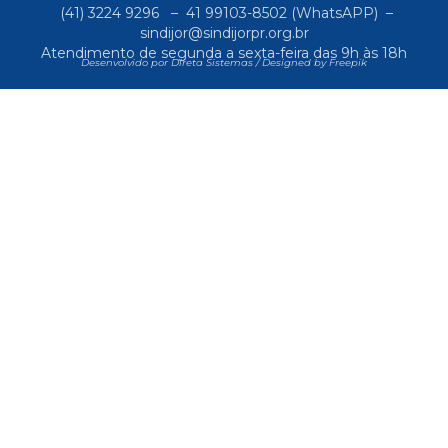
(41) 3224 9296
–
41 99103-8502
(WhatsAPP) –
sindijor@sindijorpr.org.br
Atendimento de segunda a sexta-feira das 9h às 18h
Desenvolvido por Direta Sistemas /
Designed by Freepik