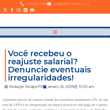
(41) 3224 9296
sindijor@sindijorpr.org.br
Você recebeu o
reajuste salarial?
Denuncie eventuais
irregularidades!
Redação SindijorPR
janeiro 25, 2005
12:00 am
A primeira parcela do reajuste salarial dos jornalistas paranaenses (3%, de um
total de 5,95% a ser integralizado em março) deveria ter sido paga até o quinto
dia útil de janeiro, conforme estabelece a Convenção Coletiva de Trabalho.