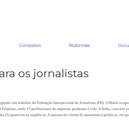
Comissões
Multimídia
Docu
ra os jornalistas
egundo um relatório da Federação Internacional de Jornalistas (FIJ).
O Brasil ocupa
Filipinas, onde 13 profissionais da imprensa perderam a vida. A Índia, com sete jorn
nka (3) aparecem na seqüência. A maioria foi vítima de assassinatos políticos, em q