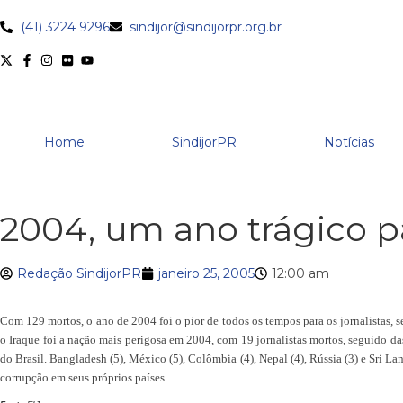
(41) 3224 9296
sindijor@sindijorpr.org.br
Home
SindijorPR
Notícias
2004, um ano trágico pa
Redação SindijorPR
janeiro 25, 2005
12:00 am
Com 129 mortos, o ano de 2004 foi o pior de todos os tempos para os jornalistas, s
o Iraque foi a nação mais perigosa em 2004, com 19 jornalistas mortos, seguido das 
do Brasil. Bangladesh (5), México (5), Colômbia (4), Nepal (4), Rússia (3) e Sri La
corrupção em seus próprios países.