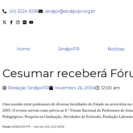
(41) 3224 9296
sindijor@sindijorpr.org.br
Home
SindijorPR
Notícias
Cesumar receberá Fóru
Redação SindijorPR
novembro 26, 2004
12:00 am
Uma reunião entre professores de diversas faculdades do Estado na sexta-feira na
2005. O evento servirá como prévia ao 8 ° Fórum Nacional de Professores de Jor
Pedagógicos, Pesquisa na Graduação, Atividades de Extensão, Produção Laboratori
Fonte:
SINDIJOR-PR – tele-fax (41) 224-9296