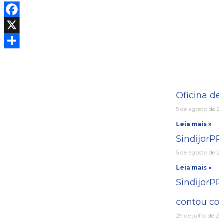
Facebook
X
Share
Oficina d
5 de agosto de
Leia mais »
Sindijor
5 de agosto de
Leia mais »
SindijorP
contou co
29 de julho de 