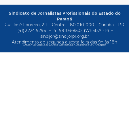
Sindicato de Jornalistas Profissionais do Estado do
Paraná
Rua José Loureiro, 211 – Centro – 80.010-000 – Curitiba – PR
(41) 3224 9296
–
41 99103-8502
(WhatsAPP) –
sindijor@sindijorpr.org.br
Atendimento de segunda a sexta-feira das 9h às 18h
Desenvolvido por Direta Sistemas /
Designed by Freepik