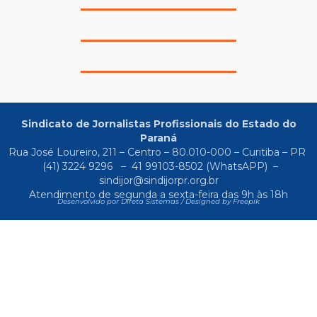
Sindicato de Jornalistas Profissionais do Estado do
Paraná
Rua José Loureiro, 211 – Centro – 80.010-000 – Curitiba – PR
(41) 3224 9296
–
41 99103-8502
(WhatsAPP) –
sindijor@sindijorpr.org.br
Atendimento de segunda a sexta-feira das 9h às 18h
Desenvolvido por Direta Sistemas /
Designed by Freepik