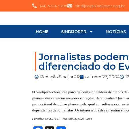
(41) 3224 9296
sindijor@sindijorpr.org.br
HOME
SINDIJORPR
NOTÍCIAS
Jornalistas podem
diferenciado do E
Redação SindijorPR
outubro 27, 2004
1
O Sindijor fechou uma parceria com a operadora de planos de a
planos com carências menores e preços diferenciados. Quem a
promocional de outros planos, pelo qual consultas e exames si
dependentes de jornalistas. Os interessados devem entrar em 
Fonte:
SINDIJOR-PR – tele-fax (41) 224-9296