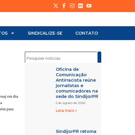
TOS
SINDICALIZE-SE
CONTATO
Oficina de
Comunicação
Antirracista reúne
jornalistas e
comunicadores na
sede do SindijorPR
enaj em dia
ia
5 de agosto de 2026
mbém para
Leia mais »
SindijorPR retoma