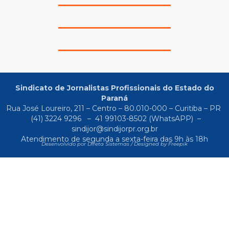
Sindicato de Jornalistas Profissionais do Estado do
Paraná
Rua José Loureiro, 211 – Centro – 80.010-000 – Curitiba – PR
(41) 3224 9296
–
41 99103-8502
(WhatsAPP) –
sindijor@sindijorpr.org.br
Atendimento de segunda a sexta-feira das 9h às 18h
Desenvolvido por Direta Sistemas /
Designed by Freepik