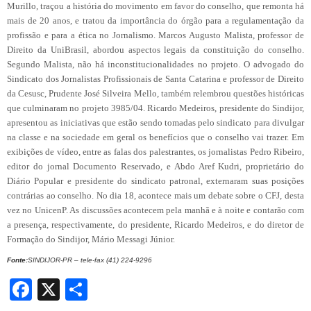
Murillo, traçou a história do movimento em favor do conselho, que remonta há
mais de 20 anos, e tratou da importância do órgão para a regulamentação da
profissão e para a ética no Jornalismo. Marcos Augusto Malista, professor de
Direito da
UniBrasil
, abordou aspectos legais da constituição do conselho.
Segundo Malista, não há inconstitucionalidades no projeto. O advogado do
Sindicato dos Jornalistas Profissionais de Santa Catarina e professor de Direito
da Cesusc, Prudente José Silveira Mello, também relembrou questões históricas
que culminaram no projeto 3985/04. Ricardo Medeiros, presidente do Sindijor,
apresentou as iniciativas que estão sendo tomadas pelo sindicato para divulgar
na classe e na sociedade em geral os benefícios que o conselho vai trazer. Em
exibições de vídeo, entre as falas dos palestrantes, os jornalistas Pedro Ribeiro,
editor do jornal Documento Reservado, e Abdo Aref Kudri, proprietário do
Diário Popular e presidente do sindicato patronal, externaram suas posições
contrárias ao conselho. No dia 18, acontece mais um debate sobre o CFJ, desta
vez no
UnicenP
. As discussões acontecem pela manhã e à noite e contarão com
a presença, respectivamente, do presidente, Ricardo Medeiros, e do diretor de
Formação do Sindijor, Mário Messagi Júnior.
Fonte:
SINDIJOR-PR – tele-fax (41) 224-9296
Facebook
X
Share