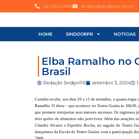
(41) 3224 9296
sindijor@sindijorpr.org.br
HOME
SINDIJORPR
NOTÍCIAS
Elba Ramalho no C
Brasil
Redação SindijorPR
setembro 3, 2004
1
Curitiba recebe, nos dias 10 e 11 de setembro, a quarta etapa 
Ramalho. O show – que acontece no Teatro Guaíra às 20h30, c
que promete interpretar seus maiores sucessos. Os ingressos 
dois quilos de alimentos não perecíveis. Além das atrações no
Cláudio Alvarez e Espedito Rocha, no saguão do Teatro Gua
dançarinos da Escola do Teatro Guaíra, com a participação dos
7900.