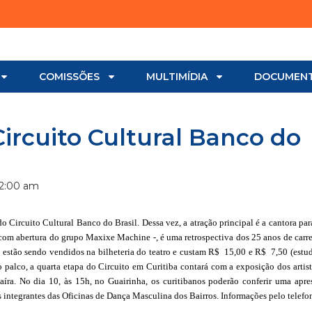
COMISSÕES
MULTIMÍDIA
DOCUMEN
ircuito Cultural Banco do
2:00 am
do Circuito Cultural Banco do Brasil. Dessa vez, a atração principal é a cantora pa
om abertura do grupo Maxixe Machine -, é uma retrospectiva dos 25 anos de carre
já estão sendo vendidos na bilheteria do teatro e custam R$ 15,00 e R$ 7,50 (estu
 palco, a quarta etapa do Circuito em Curitiba contará com a exposição dos artist
íra. No dia 10, às 15h, no Guairinha, os curitibanos poderão conferir uma apre
 integrantes das Oficinas de Dança Masculina dos Bairros. Informações pelo telefo