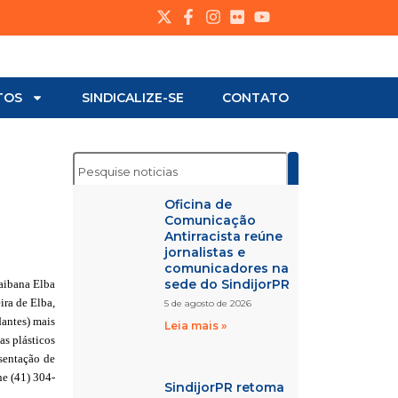
TOS
SINDICALIZE-SE
CONTATO
Oficina de
Comunicação
Antirracista reúne
jornalistas e
comunicadores na
sede do SindijorPR
raibana Elba
ira de Elba,
5 de agosto de 2026
dantes) mais
Leia mais »
as plásticos
sentação de
ne (41) 304-
SindijorPR retoma