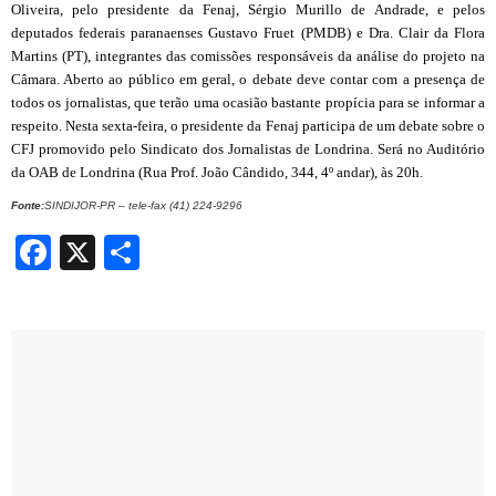
Oliveira, pelo presidente da
Fenaj
, Sérgio Murillo de Andrade, e pelos
deputados federais paranaenses Gustavo Fruet (PMDB) e Dra. Clair da Flora
Martins (PT), integrantes das comissões responsáveis da análise do projeto na
Câmara. Aberto ao público em geral, o debate deve contar com a presença de
todos os jornalistas, que terão uma ocasião bastante propícia para se informar a
respeito. Nesta sexta-feira, o presidente da
Fenaj
participa de um debate sobre o
CFJ promovido pelo Sindicato dos Jornalistas de Londrina. Será no Auditório
da OAB de Londrina (
Rua
Prof.
Jo
ã
o C
â
ndido, 344, 4
º
andar), às 20h.
Fonte:
SINDIJOR-PR – tele-fax (41) 224-9296
Facebook
X
Share