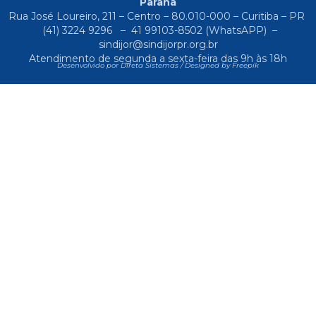
Paraná
Rua José Loureiro, 211 – Centro – 80.010-000 – Curitiba – PR
(41) 3224 9296
–
41 99103-8502
(WhatsAPP) –
sindijor@sindijorpr.org.br
Atendimento de segunda a sexta-feira das 9h às 18h
Desenvolvido por Direta Sistemas /
Designed by Freepik