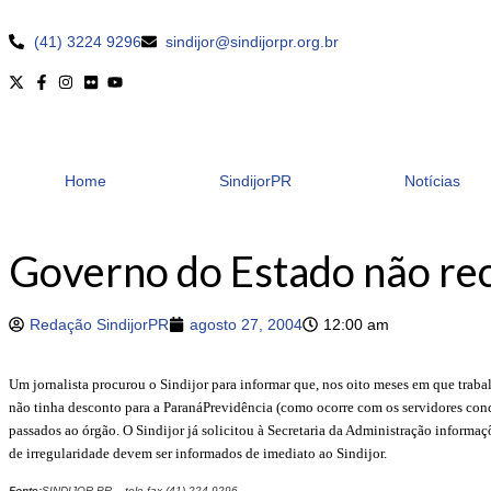
(41) 3224 9296
sindijor@sindijorpr.org.br
Home
SindijorPR
Notícias
Governo do Estado não reco
Redação SindijorPR
agosto 27, 2004
12:00 am
Um jornalista procurou o Sindijor para informar que, nos oito meses em que traba
não tinha desconto para a ParanáPrevidência (como ocorre com os servidores conc
passados ao órgão. O Sindijor já solicitou à Secretaria da Administração informa
de irregularidade devem ser informados de imediato ao Sindijor.
Fonte:
SINDIJOR-PR – tele-fax (41) 224-9296