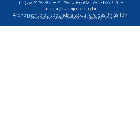
(41) 3224 9296
–
41 99103-8502
(WhatsAPP) –
sindijor@sindijorpr.org.br
Atendimento de segunda a sexta-feira das 9h às 18h
Desenvolvido por Direta Sistemas /
Designed by Freepik