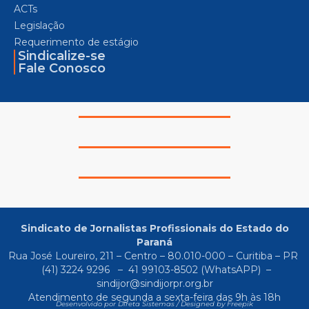
ACTs
Legislação
Requerimento de estágio
Sindicalize-se
Fale Conosco
Sindicato de Jornalistas Profissionais do Estado do
Paraná
Rua José Loureiro, 211 – Centro – 80.010-000 – Curitiba – PR
(41) 3224 9296
–
41 99103-8502
(WhatsAPP) –
sindijor@sindijorpr.org.br
Atendimento de segunda a sexta-feira das 9h às 18h
Desenvolvido por Direta Sistemas /
Designed by Freepik