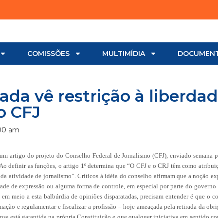
COMISSÕES
MULTIMÍDIA
DOCUMEN
da vê restrição à liberda
o CFJ
00 am
um artigo do projeto do Conselho Federal de Jornalismo (CFJ), enviado semana p
Ao definir as funções, o artigo 1º determina que “O CFJ e o CRJ têm como atribuiç
a e da atividade de jornalismo”. Críticos à idéia do conselho afirmam que a noção ex
dade de expressão ou alguma forma de controle, em especial por parte do governo 
, em meio a esta balbúrdia de opiniões disparatadas, precisam entender é que o c
rmação e regulamentar e fiscalizar a profissão – hoje ameaçada pela retirada da obr
a está garantida na própria Constituição e que qualquer iniciativa em sentido con