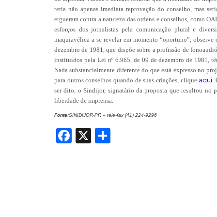
teria não apenas imediata reprovação do conselho, mas seri
ergueram contra a natureza das ordens e conselhos, como OAB
esforços dos jornalistas pela comunicação plural e diver
maquiavélica a se revelar em momento “oportuno”, observe o
dezembro de 1981, que dispõe sobre a profissão de fonoaudi
instituídos pela Lei nº 6.965, de 09 de dezembro de 1981, têm
Nada substancialmente diferente do que está expresso no proje
aqui
para outros conselhos quando de suas criações, clique
.
ser dito, o Sindijor, signatário da proposta que resultou n
liberdade de imprensa.
Fonte:
SINIDIJOR-PR – tele-fax (41) 224-9296
Facebook
X
Share