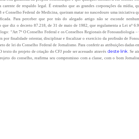
a carente de respaldo legal. É estranho que as grandes corporações da mídia, q
 e Conselho Federal de Medicina, queiram matar no nascedouro uma iniciativa que
sificada. Para perceber que por trás do alegado artigo não se esconde nenhu
 que diz o decreto 87.218, de 31 de maio de 1982, que regulamenta a Lei nº 6.9
ólogo: “Art 7º O Conselho Federal e os Conselhos Regionais de Fonoaudiologia –
 por finalidade orientar, disciplinar e fiscalizar o exercício da profissão de Fon
to de lei do Conselho Federal de Jornalismo. Para conferir as atribuições dadas em
deste link
 O texto do projeto de criação do CFJ pode ser acessado através
. Se ai
o projeto do conselho, reafirma seu compromisso com a classe, com o bom Jornali