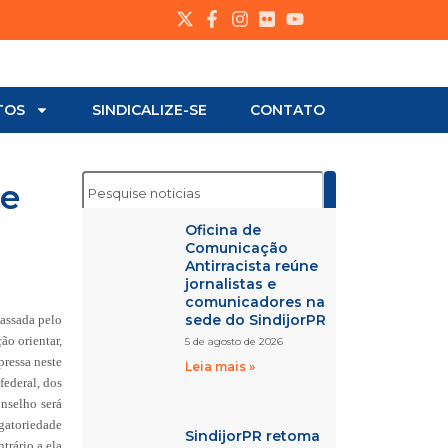
TOS
SINDICALIZE-SE
CONTATO
de
Oficina de
Comunicação
Antirracista reúne
jornalistas e
comunicadores na
sede do SindijorPR
assada pelo
ão orientar,
5 de agosto de 2026
pressa neste
Leia mais »
federal, dos
onselho será
igatoriedade
SindijorPR retoma
trário a ela