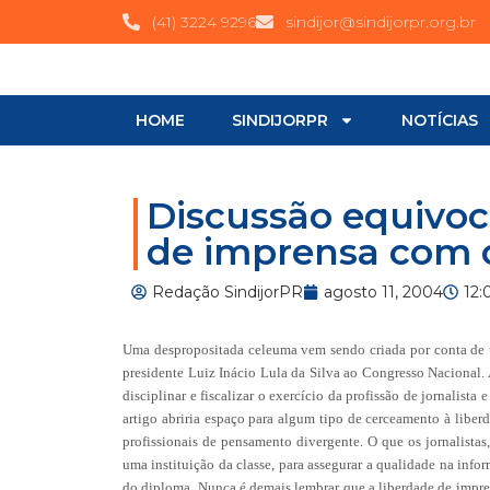
(41) 3224 9296
sindijor@sindijorpr.org.br
HOME
SINDIJORPR
NOTÍCIAS
Discussão equivoca
de imprensa com 
Redação SindijorPR
agosto 11, 2004
12:
Uma despropositada celeuma vem sendo criada por conta de 
presidente Luiz Inácio Lula da Silva ao Congresso Nacional. 
disciplinar e fiscalizar o exercício da profissão de jornalist
artigo abriria espaço para algum tipo de cerceamento à liber
profissionais de pensamento divergente. O que os jornalistas
uma instituição da classe, para assegurar a qualidade na info
do diploma. Nunca é demais lembrar que a liberdade de imprens