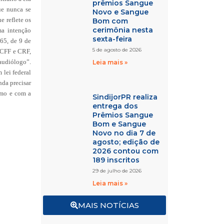
prêmios Sangue
ue nunca se
Novo e Sangue
 reflete os
Bom com
cerimônia nesta
ma intenção
sexta-feira
65, de 9 de
5 de agosto de 2026
 CFF e CRF,
oaudiólogo”.
Leia mais »
 lei federal
nda precisar
smo e com a
SindijorPR realiza
entrega dos
Prêmios Sangue
Bom e Sangue
Novo no dia 7 de
agosto; edição de
2026 contou com
189 inscritos
29 de julho de 2026
Leia mais »
MAIS NOTÍCIAS