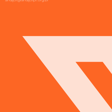
sindijor@sindijorpr.org.br