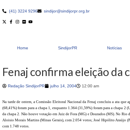
(41) 3224 9296
sindijor@sindijorpr.org.br
Home
SindijorPR
Notícias
Fenaj confirma eleição da 
Redação SindijorPR
julho 14, 2004
12:00 am
Na tarde de ontem, a Comissão Eleitoral Nacional da Fenaj concluiu a ata que 
(68,41%) foram para a chapa
1
, enquanto 1.364 (31,59%) foram para a chapa 2 (U
da chapa 2. Não houve votação em Juiz de Fora (MG) e Dourados (MS). No Rio de J
Aloisio Morais Martins (Minas Gerais), com 2.054 votos; José Hipólito Araújo (
com 1.748 votos.