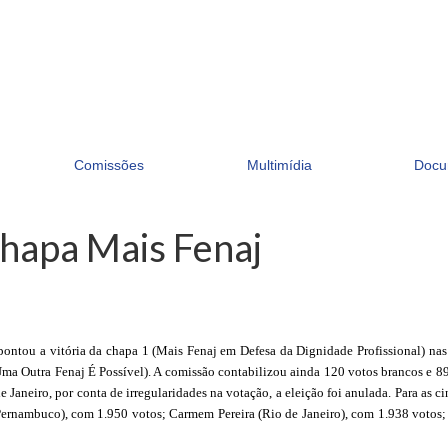
Comissões
Multimídia
Docu
chapa Mais Fenaj
apontou a vitória da chapa
1
(Mais Fenaj em Defesa da Dignidade Profissional) nas 
ma Outra Fenaj É Possível). A comissão contabilizou ainda 120 votos brancos e 89 
aneiro, por conta de irregularidades na votação, a eleição foi anulada. Para as c
Pernambuco), com 1.950 votos; Carmem Pereira (Rio de Janeiro), com 1.938 votos; L