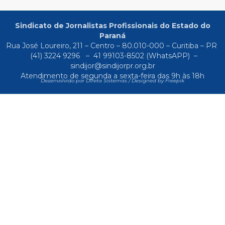
Sindicato de Jornalistas Profissionais do Estado do
Paraná
Rua José Loureiro, 211 – Centro – 80.010-000 – Curitiba – PR
(41) 3224 9296
–
41 99103-8502
(WhatsAPP) –
sindijor@sindijorpr.org.br
Atendimento de segunda a sexta-feira das 9h às 18h
Desenvolvido por Direta Sistemas /
Designed by Freepik