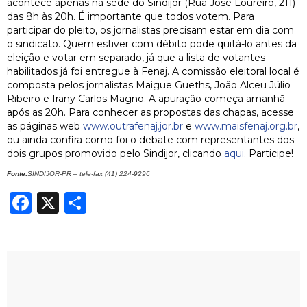
acontece apenas na sede do Sindijor (Rua José Loureiro, 211)
das 8h às 20h. É importante que todos votem. Para
participar do pleito, os jornalistas precisam estar em dia com
o sindicato. Quem estiver com débito pode quitá-lo antes da
eleição e votar em separado, já que a lista de votantes
habilitados já foi entregue à Fenaj.
A comissão eleitoral local é
composta pelos jornalistas Maigue Gueths, João Alceu Júlio
Ribeiro e Irany Carlos Magno. A apuração começa amanhã
após as 20h.
Para conhecer as propostas das chapas, acesse
as páginas web
www.outrafenaj.jor.br
e
www.maisfenaj.org.br
,
ou ainda confira como foi o debate com representantes dos
dois grupos promovido pelo Sindijor, clicando
aqui
. Participe!
Fonte:
SINDIJOR-PR – tele-fax (41) 224-9296
Facebook
X
Share