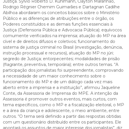
Justiça. Sylvio Roberto D. Kuhlmann, Clayton Maranhão,
Rodrigo Régnier Chemim Guimarães e Dartagnan Cadilhe
Abilhoa abordaram os conceitos básicos sobre o Ministério
Público e as diferenças de atribuições entre o órgão, os
Poderes constituídos e as demais funções essenciais à
Justiça (Defensoria Pública e Advocacia Pública); equívocos
comumente verificados na imprensa; atuação do MP na área
cível e de direitos difusos e coletivos; funcionamento do
sistema de justiça criminal no Brasil (investigação, denúncia,
instrução processual e recursos), atuação do MP no júri;
segredo de Justiça; entorpecentes; modalidades de prisão
(flagrante, preventiva, temporária); entre outros temas. “A
participação dos jornalistas foi surpreendente, comprovando
a necessidade de um maior conhecimento sobre o
funcionamento do MP e de um diálogo cada vez mais
aberto entre a imprensa e a instituição”, afirmou Jaqueline
Conte, da Assessoria de Imprensa do MPE. A intenção da
Assessoria é promover outros eventos, mais curtos, com
tema específicos, como o MP e a fiscalização eleitoral, o MP
e a área da criança e adolescente, o meio ambiente, entre
outros. “O tema será definido a partir das respostas obtidas
com um questionário distribuído entre os participantes. Ele
apontará os assuntos de maior interesse dos jornalistas”, diz