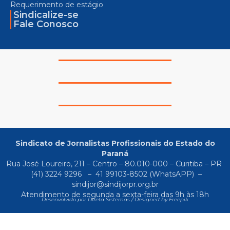
Requerimento de estágio
Sindicalize-se
Fale Conosco
Sindicato de Jornalistas Profissionais do Estado do
Paraná
Rua José Loureiro, 211 – Centro – 80.010-000 – Curitiba – PR
(41) 3224 9296
–
41 99103-8502
(WhatsAPP) –
sindijor@sindijorpr.org.br
Atendimento de segunda a sexta-feira das 9h às 18h
Desenvolvido por Direta Sistemas /
Designed by Freepik