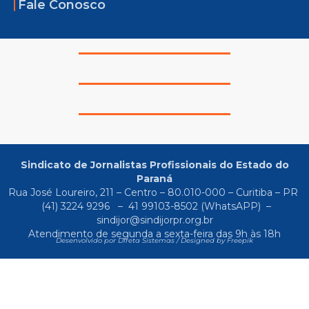
Fale Conosco
Sindicato de Jornalistas Profissionais do Estado do
Paraná
Rua José Loureiro, 211 – Centro – 80.010-000 – Curitiba – PR
(41) 3224 9296
–
41 99103-8502
(WhatsAPP) –
sindijor@sindijorpr.org.br
Atendimento de segunda a sexta-feira das 9h às 18h
Desenvolvido por Direta Sistemas /
Designed by Freepik