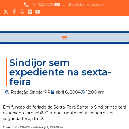
(41) 3224 9296
sindijor@sindijorpr.org.br
Sindijor sem
expediente na sexta-
feira
Redação SindijorPR
abril 8, 2004
12:00 am
Em função do feriado da Sexta-Feira Santa, o Sindijor não terá
expediente amanhã. O atendimento volta ao normal na
segunda-feira, dia 12.
Fonte:
SINDIJOR-PR – tele-fax (41) 224-9296