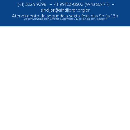
(41) 3224 9296
–
41 99103-8502
(WhatsAPP) –
sindijor@sindijorpr.org.br
Atendimento de segunda a sexta-feira das 9h às 18h
Desenvolvido por Direta Sistemas /
Designed by Freepik