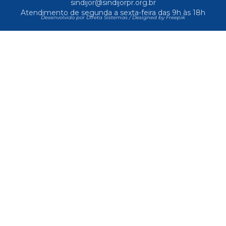
sindijor@sindijorpr.org.br
Atendimento de segunda a sexta-feira das 9h às 18h
Desenvolvido por Direta Sistemas /
Designed by Freepik