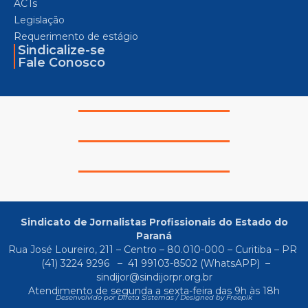
ACTs
Legislação
Requerimento de estágio
Sindicalize-se
Fale Conosco
Sindicato de Jornalistas Profissionais do Estado do
Paraná
Rua José Loureiro, 211 – Centro – 80.010-000 – Curitiba – PR
(41) 3224 9296
–
41 99103-8502
(WhatsAPP) –
sindijor@sindijorpr.org.br
Atendimento de segunda a sexta-feira das 9h às 18h
Desenvolvido por Direta Sistemas /
Designed by Freepik