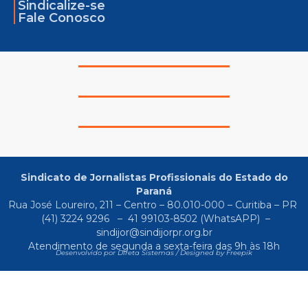
Sindicalize-se
Fale Conosco
Sindicato de Jornalistas Profissionais do Estado do
Paraná
Rua José Loureiro, 211 – Centro – 80.010-000 – Curitiba – PR
(41) 3224 9296
–
41 99103-8502
(WhatsAPP) –
sindijor@sindijorpr.org.br
Atendimento de segunda a sexta-feira das 9h às 18h
Desenvolvido por Direta Sistemas /
Designed by Freepik