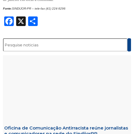
Fonte:
SINDIJOR-PR – tele-fax (41) 224-9296
Facebook
X
Share
Oficina de Comunicação Antirracista reúne jornalistas
e comunicadores na sede do SindijorPR