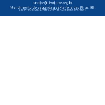
sindijor@sindijorpr.org.br
Atendimento de segunda a sexta-feira das 9h às 18h
Desenvolvido por Direta Sistemas /
Designed by Freepik