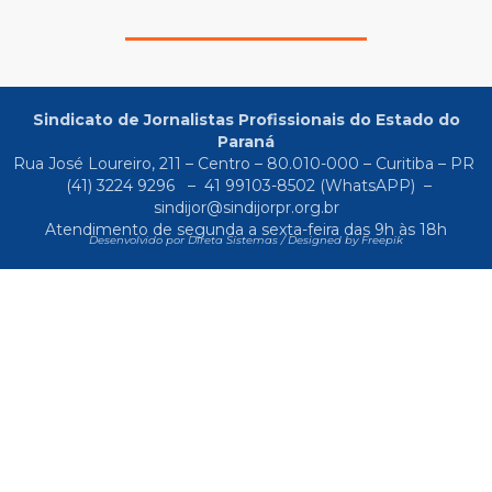
Sindicato de Jornalistas Profissionais do Estado do
Paraná
Rua José Loureiro, 211 – Centro – 80.010-000 – Curitiba – PR
(41) 3224 9296
–
41 99103-8502
(WhatsAPP) –
sindijor@sindijorpr.org.br
Atendimento de segunda a sexta-feira das 9h às 18h
Desenvolvido por Direta Sistemas /
Designed by Freepik