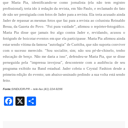
que Maria Pia, identificando-se como jornalista (ela não tem registro
profissional), teria ido à redação da revista, em São Paulo, e reclamado do fato
de não ser prestigiada com fotos de Jader para a revista. Ela teria acusado ainda
Jader de repassar as mesmas fotos que faz para a revista ao colunista Reinaldo
Bessa, da Gazeta do Povo. “Foi pura vaidade”, afirmou o repórter-fotográfico.
Maria Pia disse que jamais fez algo contra Jader e, revidando, acusou o
fotógrafo de boicotar eventos em que ela participasse. Maria Pia afirmou ainda
estar sendo vítima da famosa “autofagia” de Curitiba, que não suporta conviver
com o sucesso merecido. “Sou socialite, sim; não sou pé-de-chinelo, tenho
educação de berço. Não me daria a isso”, defendeu-se Maria Pia, que se disse
perseguida pela “imprensa invejosa”, descontente com a audiência de seu
programa exibido na Band estadual. Jader cobria o Crystal Fashion desde a
primeira edição do evento; um abaixo-assinado pedindo a sua volta está sendo
feito.
Fonte:
SINDIJOR-PR – tele-fax (41) 224-9296
Facebook
X
Share