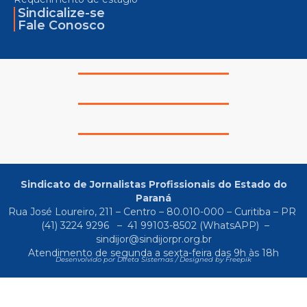
Sindicalize-se
Fale Conosco
Sindicato de Jornalistas Profissionais do Estado do
Paraná
Rua José Loureiro, 211 – Centro – 80.010-000 – Curitiba – PR
(41) 3224 9296
–
41 99103-8502
(WhatsAPP) –
sindijor@sindijorpr.org.br
Atendimento de segunda a sexta-feira das 9h às 18h
Desenvolvido por Direta Sistemas /
Designed by Freepik