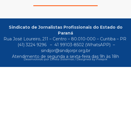
Sindicato de Jornalistas Profissionais do Estado do
Paraná
Rua José Loureiro, 211 – Centro – 80.010-000 – Curitiba – PR
(41) 3224 9296
–
41 99103-8502
(WhatsAPP) –
sindijor@sindijorpr.org.br
Atendimento de segunda a sexta-feira das 9h às 18h
Desenvolvido por Direta Sistemas /
Designed by Freepik