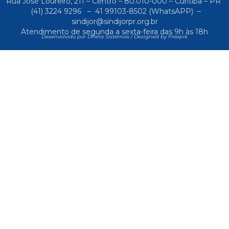
Rua José Loureiro, 211 – Centro – 80.010-000 – Curitiba – PR
(41) 3224 9296
–
41 99103-8502
(WhatsAPP) –
sindijor@sindijorpr.org.br
Atendimento de segunda a sexta-feira das 9h às 18h
Desenvolvido por Direta Sistemas /
Designed by Freepik