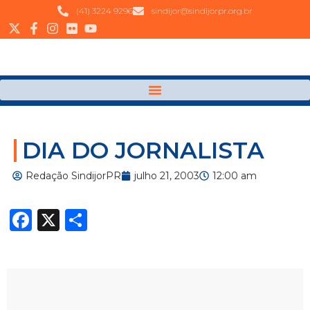
(41) 3224 9296
sindijor@sindijorpr.org.br
DIA DO JORNALISTA
Redação SindijorPR
julho 21, 2003
12:00 am
Facebook
X
Share