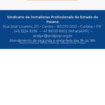
Sindicato de Jornalistas Profissionais do Estado do
Paraná
Rua José Loureiro, 211 – Centro – 80.010-000 – Curitiba – PR
(41) 3224 9296
–
41 99103-8502
(WhatsAPP) –
sindijor@sindijorpr.org.br
Atendimento de segunda a sexta-feira das 9h às 18h
Desenvolvido por Direta Sistemas /
Designed by Freepik