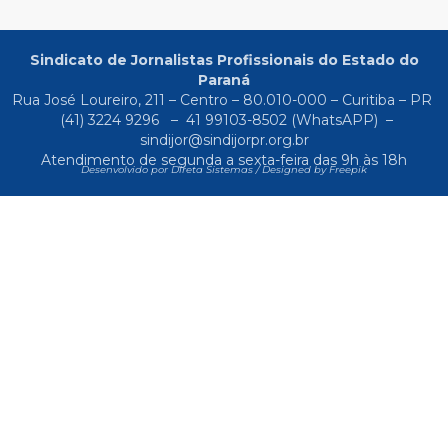
Sindicato de Jornalistas Profissionais do Estado do
Paraná
Rua José Loureiro, 211 – Centro – 80.010-000 – Curitiba – PR
(41) 3224 9296
–
41 99103-8502
(WhatsAPP) –
sindijor@sindijorpr.org.br
Atendimento de segunda a sexta-feira das 9h às 18h
Desenvolvido por Direta Sistemas /
Designed by Freepik