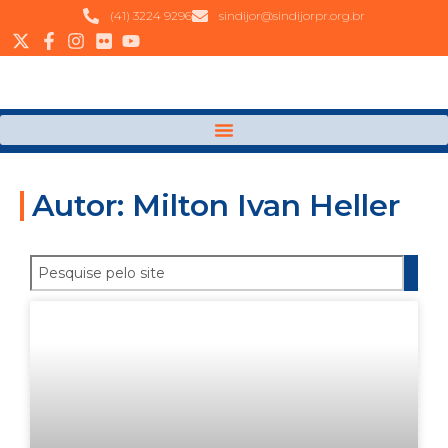
(41) 3224 9296
sindijor@sindijorpr.org.br
Autor: Milton Ivan Heller