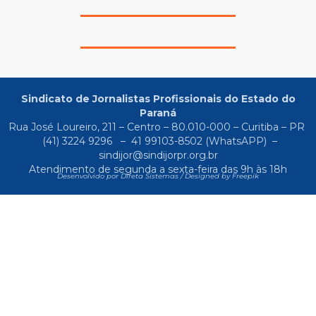
Sindicato de Jornalistas Profissionais do Estado do
Paraná
Rua José Loureiro, 211 – Centro – 80.010-000 – Curitiba – PR
(41) 3224 9296
–
41 99103-8502
(WhatsAPP) –
sindijor@sindijorpr.org.br
Atendimento de segunda a sexta-feira das 9h às 18h
Desenvolvido por Direta Sistemas /
Designed by Freepik