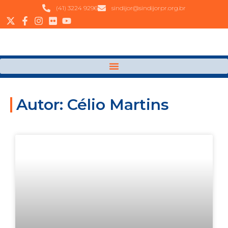
(41) 3224 9296
sindijor@sindijorpr.org.br
Autor: Célio Martins