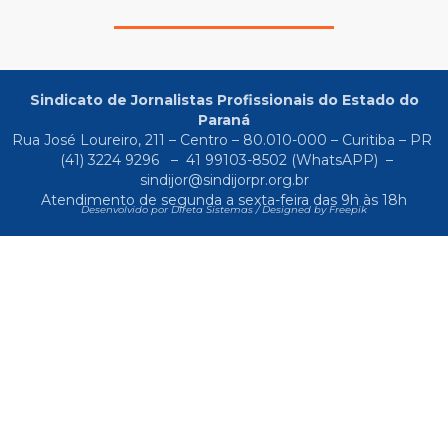
Sindicato de Jornalistas Profissionais do Estado do
Paraná
Rua José Loureiro, 211 – Centro – 80.010-000 – Curitiba – PR
(41) 3224 9296
–
41 99103-8502
(WhatsAPP) –
sindijor@sindijorpr.org.br
Atendimento de segunda a sexta-feira das 9h às 18h
Desenvolvido por Direta Sistemas /
Designed by Freepik