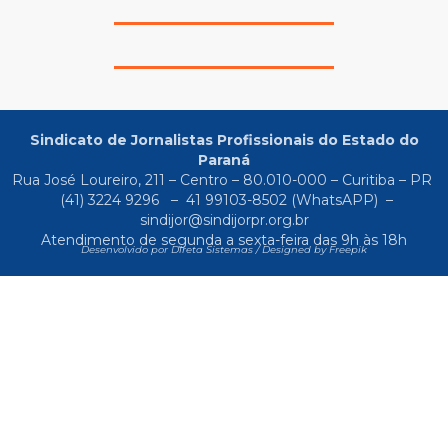
Sindicato de Jornalistas Profissionais do Estado do
Paraná
Rua José Loureiro, 211 – Centro – 80.010-000 – Curitiba – PR
(41) 3224 9296
–
41 99103-8502
(WhatsAPP) –
sindijor@sindijorpr.org.br
Atendimento de segunda a sexta-feira das 9h às 18h
Desenvolvido por Direta Sistemas /
Designed by Freepik