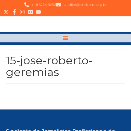
(41) 3224 9296
sindijor@sindijorpr.org.br
15-jose-roberto-
geremias