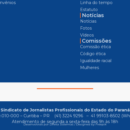
nvênios
Linha do tempo
Estatuto
Notícias
Notícias
Fotos
Vídeos
Comissões
Comissão ética
Código ética
Igualdade racial
Mulheres
Sindicato de Jornalistas Profissionais do Estado do Paraná
80.010-000 – Curitiba – PR
(41) 3224 9296
–
41 99103-8502
(Wh
Atendimento de segunda a sexta-feira das 9h às 18h
Desenvolvido por Direta Sistemas /
Designed by Freepik