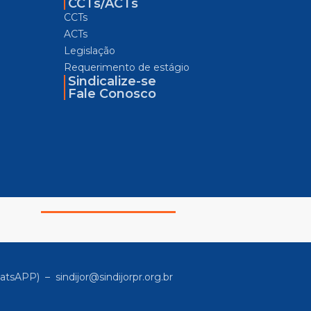
CCTs/ACTs
CCTs
ACTs
Legislação
Requerimento de estágio
Sindicalize-se
Fale Conosco
atsAPP) –
sindijor@sindijorpr.org.br