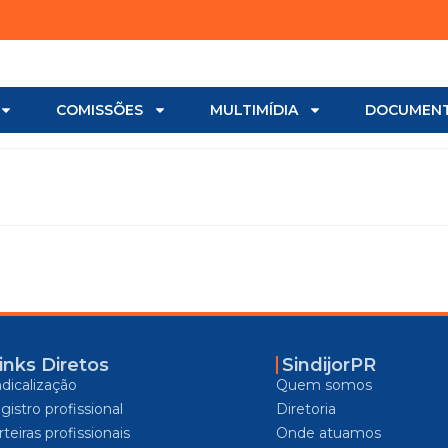
COMISSÕES
MULTIMÍDIA
DOCUMEN
inks Diretos
SindijorPR
ndicalização
Quem somos
gistro profissional
Diretoria
teiras profissionais
Onde atuamos