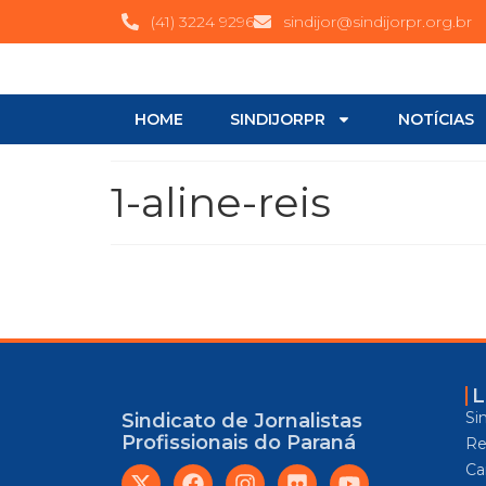
(41) 3224 9296
sindijor@sindijorpr.org.br
HOME
SINDIJORPR
NOTÍCIAS
1-aline-reis
L
Si
Sindicato de Jornalistas
Profissionais do Paraná
Re
Car