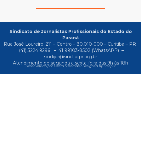
Sindicato de Jornalistas Profissionais do Estado do
Paraná
Rua José Loureiro, 211 – Centro – 80.010-000 – Curitiba – PR
(41) 3224 9296
–
41 99103-8502
(WhatsAPP) –
sindijor@sindijorpr.org.br
Atendimento de segunda a sexta-feira das 9h às 18h
Desenvolvido por Direta Sistemas /
Designed by Freepik