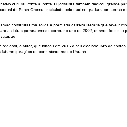
nativo cultural Ponta a Ponta. O jornalista também dedicou grande part
tadual de Ponta Grossa, instituição pela qual se graduou em Letras 
mão construiu uma sólida e premiada carreira literária que teve iníci
 para as letras paranaenses ocorreu no ano de 2002, quando foi eleit
tituição.
ra regional, o autor, que lançou em 2016 o seu elogiado livro de conto
 as futuras gerações de comunicadores do Paraná.