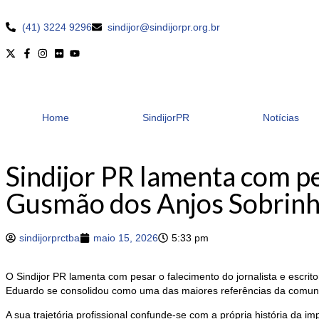
(41) 3224 9296
sindijor@sindijorpr.org.br
Home
SindijorPR
Notícias
Sindijor PR lamenta com pe
Gusmão dos Anjos Sobrin
sindijorprctba
maio 15, 2026
5:33 pm
O Sindijor PR lamenta com pesar o falecimento do jornalista e escri
Eduardo se consolidou como uma das maiores referências da comunic
A sua trajetória profissional confunde-se com a própria história da 