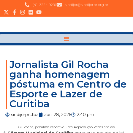
(41) 3224 9296
sindijor@sindijorpr.org.br
Jornalista Gil Rocha
ganha homenagem
póstuma em Centro de
Esporte e Lazer de
Curitiba
sindijorprctba
abril 28, 2026
2:40 pm
Gil Rocha, jornalista esportivo. Foto: Reprodução Redes Sociais
A Câmara Municipal de Curitiba
aprovou o projeto de lei