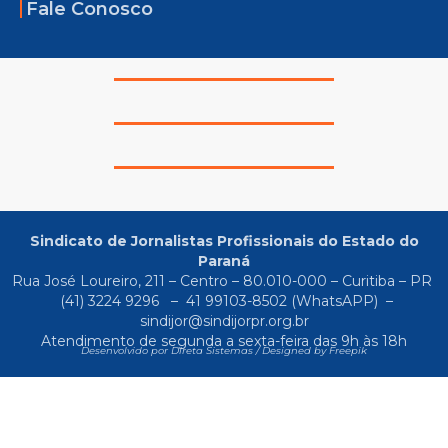
Fale Conosco
Sindicato de Jornalistas Profissionais do Estado do
Paraná
Rua José Loureiro, 211 – Centro – 80.010-000 – Curitiba – PR
(41) 3224 9296
–
41 99103-8502
(WhatsAPP) –
sindijor@sindijorpr.org.br
Atendimento de segunda a sexta-feira das 9h às 18h
Desenvolvido por Direta Sistemas /
Designed by Freepik