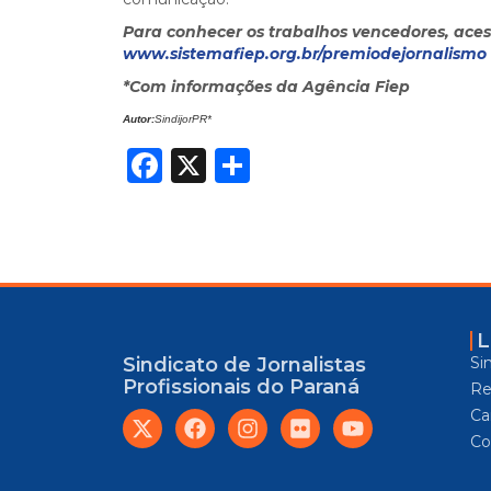
Para conhecer os trabalhos vencedores, aces
www.sistemafiep.org.br/premiodejornalismo
*Com informações da Agência Fiep
Autor:
SindijorPR*
Facebook
X
Share
L
Si
Sindicato de Jornalistas
Profissionais do Paraná
Re
Car
Co