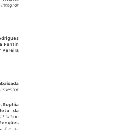
integrar
odrigues
a Fantin
 Pereira
mbaixada
limentar
es
Sophia
Neto
,
da
 1 bilhão
Menções
rações da