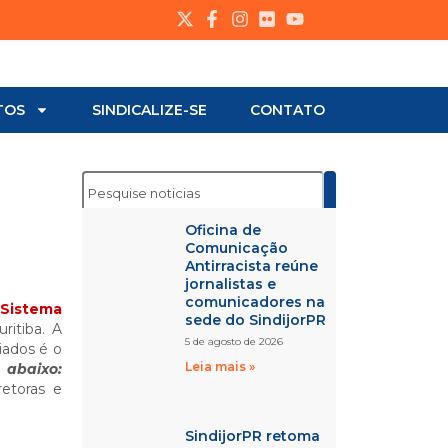
TOS
SINDICALIZE-SE
CONTATO
Oficina de
Comunicação
Antirracista reúne
jornalistas e
comunicadores na
 Sistema
sede do SindijorPR
ritiba. A
5 de agosto de 2026
iados é o
Leia mais »
o abaixo:
retoras e
SindijorPR retoma