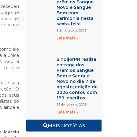
prêmios Sangue
á recebeu
Novo e Sangue
 longo de
Bom com
cerimônia nesta
sidade de
sexta-feira
rgética e
5 de agosto de 2026
Leia mais »
 como elo
a a única
SindijorPR realiza
s. Aqui a
entrega dos
ue têm o
Prêmios Sangue
Bom e Sangue
Novo no dia 7 de
 que sua
agosto; edição de
iação. “O
2026 contou com
 dos seus
189 inscritos
listas do
29 de julho de 2026
o ainda a
Leia mais »
MAIS NOTÍCIAS
a Marcia