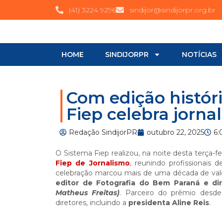
(41) 3224 9296
sindijor@sindijorpr.org.br
HOME
SINDIJORPR
NOTÍCIAS
Com edição históri
Fiep celebra jorn
Redação SindijorPR
outubro 22, 2025
6:
O Sistema Fiep realizou, na noite desta terça-f
Fiep de Jornalismo
, reunindo profissionais
celebração marcou mais de uma década de valor
editor de Fotografia do Bem Paraná e dir
Matheus Freitas)
. Parceiro do prêmio desde 
diretores, incluindo a
presidenta Aline Reis
.