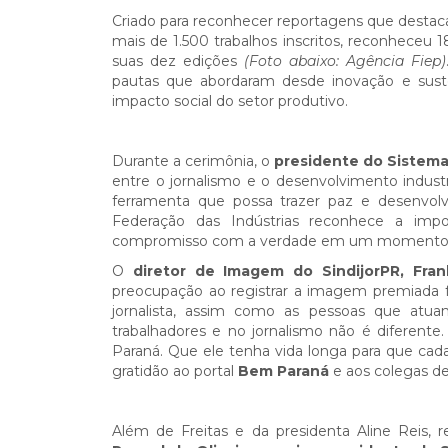
Criado para reconhecer reportagens que destaca
mais de 1.500 trabalhos inscritos, reconheceu 
suas dez edições
(Foto abaixo: Agência Fiep)
pautas que abordaram desde inovação e suste
impacto social do setor produtivo.
Durante a cerimônia, o
presidente do Sistema
entre o jornalismo e o desenvolvimento indus
ferramenta que possa trazer paz e desenvolv
Federação das Indústrias reconhece a imp
compromisso com a verdade em um momento em 
O
diretor de Imagem do SindijorPR, Fran
preocupação ao registrar a imagem premiada foi
jornalista, assim como as pessoas que atuam
trabalhadores e no jornalismo não é diferente.
Paraná. Que ele tenha vida longa para que cada
gratidão ao portal
Bem Paraná
e aos colegas de
Além de Freitas e da presidenta Aline Reis, 