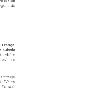
retor de
egoria de
e França
,
e Cássia
 também
resário e
a cerveja
 do PR em
 Paraná’