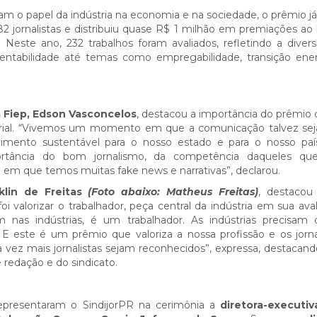
m o papel da indústria na economia e na sociedade, o prêmio j
182 jornalistas e distribuiu quase R$ 1 milhão em premiações ao
. Neste ano, 232 trabalhos foram avaliados, refletindo a diver
ntabilidade até temas como empregabilidade, transição ene
 Fiep, Edson Vasconcelos
, destacou a importância do prêmio
trial. “Vivemos um momento em que a comunicação talvez sej
imento sustentável para o nosso estado e para o nosso paí
ortância do bom jornalismo, da competência daqueles q
que temos muitas fake news e narrativas”, declarou.
klin de Freitas
(Foto abaixo: Matheus Freitas)
, destacou
 valorizar o trabalhador, peça central da indústria em sua aval
 nas indústrias, é um trabalhador. As indústrias precisam
 E este é um prêmio que valoriza a nossa profissão e os jorna
 vez mais jornalistas sejam reconhecidos”, expressa, destacand
 redação e do sindicato.
representaram o SindijorPR na cerimônia a
diretora-executiv