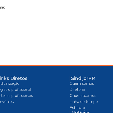
se:
inks Diretos
SindijorPR
ndicalização
Quem somos
gistro profissional
Diretoria
teiras profissionais
Onde atuamos
nvênios
Linha do tempo
Estatuto
Notícias