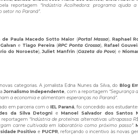
, pela reportagem
“Indústria Acolhedora: programa ajuda a 
do setor no Paraná”
.
a de Paula Macedo Sotto Maior
(
Portal Massa
),
Raphael R
 Galvan
e
Tiago Pereira
(
RPC Ponta Grossa
),
Rafael Gouvei
ário do Noroeste
),
Juliet Manfrin
(
Gazeta do Povo
) e
Niomar
vas categorias. A jornalista Edna Nunes da Silva, do
Blog E
ia
Jornalismo Independente
, com a reportagem
“Segurança a
ionam a economia e alimentam esperanças no Paraná”
.
riado em parceria com o
IEL Paraná
, foi concedido aos estudant
des da Silva Detogni
e
Manoel Salvador dos Santos 
la reportagem
“Indústria de proteínas alternativas ultrapassa R$
xergam carne cultivada em laboratório como próximo passo”
.
sidade Positivo
e
PUCPR
, reforçando o incentivo às novas ge