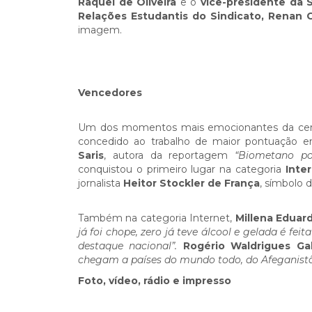
Raquel de Oliveira
e o
vice-presidente da
Relações Estudantis do Sindicato, Renan
imagem.
Vencedore
s
Um dos momentos mais emocionantes da ceri
concedido ao trabalho de maior pontuação ent
Saris
,
autora da reportagem
“Biometano po
conquistou o primeiro lugar na categoria
Inte
jornalista
Heitor Stockler de França
, símbolo 
Também na categoria Internet,
Millena Eduard
já foi chope, zero já teve álcool e gelada é f
destaque nacional”.
Rogério Waldrigues Ga
chegam a países do mundo todo, do Afeganist
Foto, vídeo, rádio e impresso