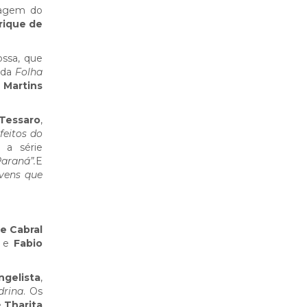
magem do
rique de
ossa, que
 da
Folha
 Martins
 Tessaro
,
feitos do
 a série
Paraná”.
E
ovens que
e Cabral
e
Fabio
ngelista
,
drina
. Os
e
Tharita