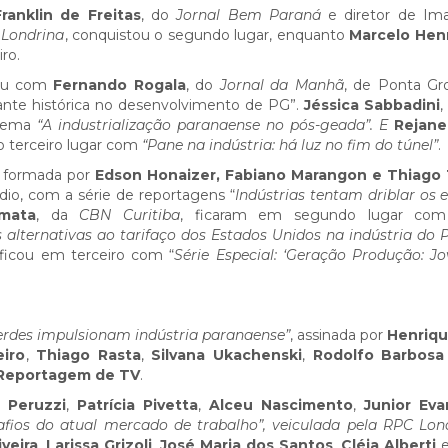
Franklin de Freitas
, do
Jornal Bem Paraná
e diretor de I
 Londrina
, conquistou o segundo lugar, enquanto
Marcelo Hen
iro.
cou com
Fernando Rogala
, do
Jornal da Manhã
, de Ponta Gr
nte histórica no desenvolvimento de PG”.
Jéssica Sabbadini
,
tema
“A industrialização paranaense no pós-geada”. E
Rejane
o terceiro lugar com
“Pane na indústria: há luz no fim do túnel”
.
, formada por
Edson Honaizer, Fabiano Marangon e Thiago
io, com a série de reportagens “
Indústrias tentam driblar os e
rmata
, da
CBN Curitiba
, ficaram em segundo lugar com
s alternativas ao tarifaço dos Estados Unidos na indústria do 
 ficou em terceiro com “
Série Especial: ‘Geração Produção: J
erdes impulsionam indústria paranaense”
, assinada por
Henriqu
iro
,
Thiago Rasta
,
Silvana Ukachenski
,
Rodolfo Barbosa
Reportagem de TV
.
 Peruzzi
,
Patrícia Pivetta
,
Alceu Nascimento
,
Junior Eva
fios do atual mercado de trabalho”, veiculada pela RPC Lon
veira
,
Larissa Grizoli
,
José Maria dos Santos
,
Cléia Alberti