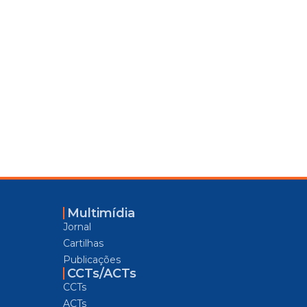
Multimídia
Jornal
Cartilhas
Publicações
CCTs/ACTs
CCTs
ACTs