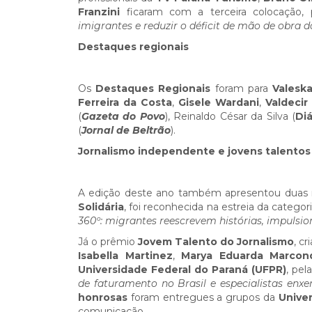
Franzini
ficaram com a terceira colocação
imigrantes e reduzir o déficit de mão de obra 
Destaques regionais
Os
Destaques Regionais
foram para
Valesk
Ferreira da Costa
,
Gisele Wardani
,
Valdecir
(
Gazeta do Povo
), Reinaldo César da Silva (
Di
(
Jornal de Beltrão
).
Jornalismo independente e jovens talentos
A edição deste ano também apresentou duas no
Solidária
, foi reconhecida na estreia da categor
360º: migrantes reescrevem histórias, impuls
Já o prêmio
Jovem Talento do Jornalismo
, c
Isabella Martinez
,
Marya Eduarda Marcon
Universidade Federal do Paraná (UFPR)
, pe
de faturamento no Brasil e especialistas en
honrosas
foram entregues a grupos da
Univer
comunicação.