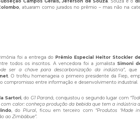
 Subseção Campos Gerais, Jeferson de Souza
. Souza e o
di
 Colombo
, atuaram como jurados no prêmio – mas não na cat
mônia foi a entrega do
Prêmio Especial Heitor Stockler d
re todos os inscritos. A vencedora foi a jornalista
Simoni d
de ser a chave para descarbonização da indústria”
, que
rnet
. O troféu homenageia o primeiro presidente da Fiep, emp
do compromisso entre informação e desenvolvimento industrial.
a Sartori
, do
G1 Paraná
, conquistou o segundo lugar com
“Tod
eita com calor: conheça produção da bebida que tem a indústria
lindo
, do
Plural
, ficou em terceiro com
“Produtos ‘Made in
ão ao Zimbábue”
.