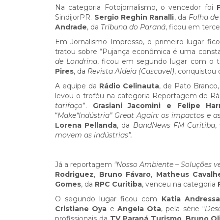
Na categoria Fotojornalismo, o vencedor foi
SindijorPR.
Sergio Reghin Ranalli
, da
Folha de
Andrade
, da
Tribuna do Paraná
, ficou em terce
Em Jornalismo Impresso, o primeiro lugar fi
tratou sobre “Pujança econômica é uma consta
de Londrina
, ficou em segundo lugar com o 
Pires
, da
Revista Aldeia (Cascavel)
, conquistou 
A equipe da
Rádio Celinauta
, de Pato Branco
levou o troféu na categoria Reportagem de Rád
tarifaço
”.
Grasiani Jacomini e Felipe Ha
“
Make
“Indústria” Great Again: os impactos e a
Lorena Pellanda
, da
BandNews FM Curitiba
,
movem as indústrias”.
Já a reportagem
“Nosso Ambiente – Soluções v
Rodriguez
,
Bruno Fávaro
,
Matheus Cavalhe
Gomes
, da
RPC Curitiba
, venceu na categoria
O segundo lugar ficou com
Katia Andressa
Cristiane Oya
e
Angela Ota
, pela série “
Desa
profissionais da
TV Paraná Turismo
,
Bruno Oli