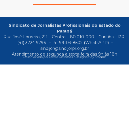
Sindicato de Jornalistas Profissionais do Estado do
Paraná
Rua José Loureiro, 211 – Centro – 80.010-000 – Curitiba – PR
(41) 3224 9296
–
41 99103-8502
(WhatsAPP) –
sindijor@sindijorpr.org.br
Atendimento de segunda a sexta-feira das 9h às 18h
Desenvolvido por Direta Sistemas /
Designed by Freepik