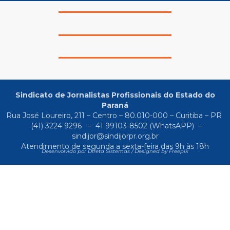
Sindicato de Jornalistas Profissionais do Estado do
Paraná
Rua José Loureiro, 211 – Centro – 80.010-000 – Curitiba – PR
(41) 3224 9296
–
41 99103-8502
(WhatsAPP) –
sindijor@sindijorpr.org.br
Atendimento de segunda a sexta-feira das 9h às 18h
Desenvolvido por Direta Sistemas /
Designed by Freepik