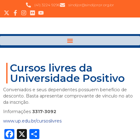
(41) 3224 9296
sindijor@sindijorpr.org.br
Cursos livres da
Universidade Positivo
Conveniados e seus dependentes possuem benefício de
desconto. Basta apresentar comprovante de vínculo no ato
da inscrição.
Informações
3317-3092
www.up.edu.br/cursoslivres
Facebook
X
Share