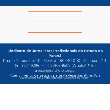
Sindicato de Jornalistas Profissionais do Estado do
Paraná
Rua José Loureiro, 211 – Centro – 80.010-000 – Curitiba – PR
(41) 3224 9296
–
41 99103-8502
(WhatsAPP) –
sindijor@sindijorpr.org.br
Atendimento de segunda a sexta-feira das 9h às 18h
Desenvolvido por Direta Sistemas /
Designed by Freepik