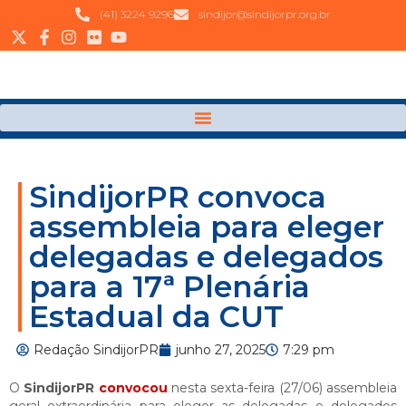
(41) 3224 9296
sindijor@sindijorpr.org.br
SindijorPR convoca
assembleia para eleger
delegadas e delegados
para a 17ª Plenária
Estadual da CUT
Redação SindijorPR
junho 27, 2025
7:29 pm
O
SindijorPR
convocou
nesta sexta-feira (27/06) assembleia
geral extraordinária para eleger as delegadas e delegados