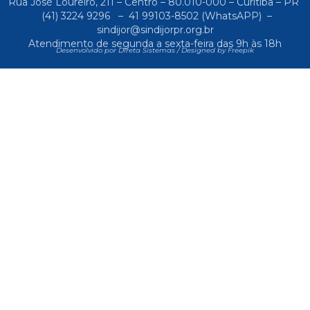
Rua José Loureiro, 211 – Centro – 80.010-000 – Curitiba – PR
(41) 3224 9296
–
41 99103-8502
(WhatsAPP) –
sindijor@sindijorpr.org.br
Atendimento de segunda a sexta-feira das 9h às 18h
Desenvolvido por Direta Sistemas /
Designed by Freepik