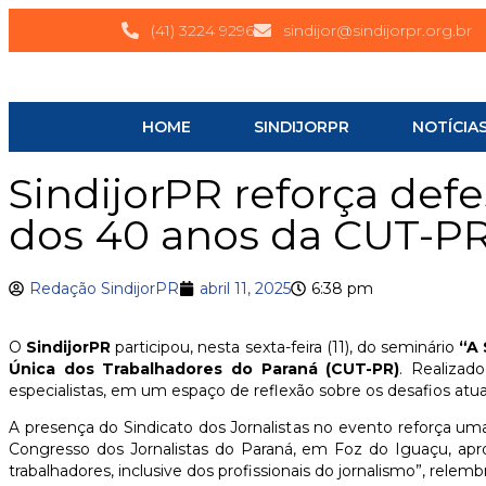
(41) 3224 9296
sindijor@sindijorpr.org.br
HOME
SINDIJORPR
NOTÍCIA
SindijorPR reforça defe
dos 40 anos da CUT-P
Redação SindijorPR
abril 11, 2025
6:38 pm
O
SindijorPR
participou, nesta sexta-feira (11), do seminário
“A 
Única dos Trabalhadores do Paraná (CUT-PR)
. Realizad
especialistas, em um espaço de reflexão sobre os desafios atua
A presença do Sindicato dos Jornalistas no evento reforça u
Congresso dos Jornalistas do Paraná, em Foz do Iguaçu, apr
trabalhadores, inclusive dos profissionais do jornalismo”, relem