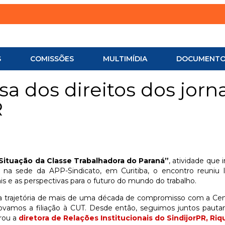
S
COMISSÕES
MULTIMÍDIA
DOCUMENT
sa dos direitos dos jorn
R
Situação da Classe Trabalhadora do Paraná”
, atividade qu
o na sede da APP-Sindicato, em Curitiba, o encontro reuniu l
is e as perspectivas para o futuro do mundo do trabalho.
ma trajetória de mais de uma década de compromisso com a Cent
ovamos a filiação à CUT. Desde então, seguimos juntos pautan
brou a
diretora de Relações Institucionais do SindijorPR, Riqu