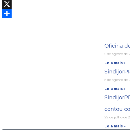
Facebook
X
Share
Oficina d
5 de agosto de
Leia mais »
Sindijor
5 de agosto de
Leia mais »
SindijorP
contou co
29 de julho de 
Leia mais »