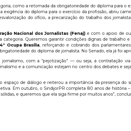
tegoria, como a retomada da obrigatoriedade do diploma para o exe
a exigência do diploma para o exercício da profissão, abriu ca
alorização do ofício, a precarização do trabalho dos jornalistas
ração Nacional dos Jornalistas (Fenaj)
e com o apoio de outr
a categoria. Queremos garantir condições dignas de trabalho 
4º Ocupa Brasília
, reforçando e cobrando dos parlamentare
obrigatoriedade do diploma de jornalista. No Senado, ela já foi a
jornalismo, com a “pejotização” — ou seja, a contratação via
rnalismo e a comunicação estejam no centro dos debates e sejam 
o espaço de diálogo e reiterou a importância da presença do sin
coletiva. Em outubro, o SindijorPR completa 80 anos de históri
 sólidas, e queremos que ela siga firme por muitos anos”, conclui