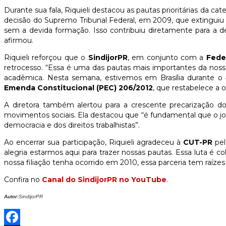
Durante sua fala, Riquieli destacou as pautas prioritárias da ca
decisão do Supremo Tribunal Federal, em 2009, que extinguiu 
sem a devida formação. Isso contribuiu diretamente para a desv
afirmou.
Riquieli reforçou que o
SindijorPR
, em conjunto com a
Fede
retrocesso. “Essa é uma das pautas mais importantes da noss
acadêmica. Nesta semana, estivemos em Brasília durante o
Emenda Constitucional (PEC) 206/2012
, que restabelece a 
A diretora também alertou para a crescente precarização do 
movimentos sociais. Ela destacou que “é fundamental que o jo
democracia e dos direitos trabalhistas”.
Ao encerrar sua participação, Riquieli agradeceu à
CUT-PR
pel
alegria estarmos aqui para trazer nossas pautas. Essa luta é 
nossa filiação tenha ocorrido em 2010, essa parceria tem raízes
Confira no
Canal do SindijorPR no YouTube
.
Autor:
SindijorPR