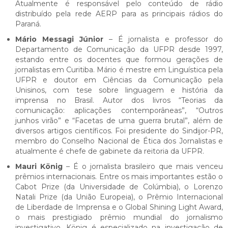
Atualmente é responsável pelo conteúdo de rádio
distribuído pela rede AERP para as principais rádios do
Paraná.
Mário Messagi Júnior
– É jornalista e professor do
Departamento de Comunicação da UFPR desde 1997,
estando entre os docentes que formou gerações de
jornalistas em Curitiba. Mário é mestre em Linguística pela
UFPR e doutor em Ciências da Comunicação pela
Unisinos, com tese sobre linguagem e história da
imprensa no Brasil. Autor dos livros “Teorias da
comunicação: aplicações contemporâneas”, “Outros
junhos virão” e “Facetas de uma guerra brutal”, além de
diversos artigos científicos. Foi presidente do Sindijor-PR,
membro do Conselho Nacional de Ética dos Jornalistas e
atualmente é chefe de gabinete da reitoria da UFPR.
Mauri König
– É o jornalista brasileiro que mais venceu
prêmios internacionais. Entre os mais importantes estão o
Cabot Prize (da Universidade de Colúmbia), o Lorenzo
Natali Prize (da União Europeia), o Prêmio Internacional
de Liberdade de Imprensa e o Global Shining Light Award,
o mais prestigiado prêmio mundial do jornalismo
investigativo. König é especializado na investigação de