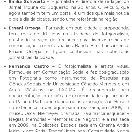
Emília Schwartz
– É jornalista e diretora de redação do
Jornal Tribuna do Boqueirão, há 20 anos. O veículo, que
agora também tem um portal, é um dos que mais noticia
o dia a dia da cidade, sendo uma referência na região.
Ernani Ortega
– Formado em publicidade e propaganda,
tem mais de 10 anos na atividade de fotojornalista,
prestando serviços de freelancer para diversos meios de
comunicação, como as rádios Banda B e Transamérica.
Ernani Ortega é figura conhecida nas coberturas
jornalísticas da cidade.
Fernanda Castro
– É fotojornalista e artista visual.
Formou-se em Comunicação Social e fez pós-graduação
em Fotografia como Instrumento de Pesquisa nas
Ciências Sociais pela Universidade Cândido Mendes e em
Artes Plásticas na FAP-PR. É reconhecida pela
documentação fotográfica em comunidades quilombolas
do Paraná. Participou de inúmeras exposições no Brasil e
no exterior com destaque para a realizada, em 2005, no
museu Oscar Niemeyer, chamada “Para nunca esquecer –
Negras Memórias – Memórias de Negros”; e a realizada
em 2009, na Biblioteca Especializada em Cinema André
Malraux em Paris (França), intitulada “Comunidade Negra