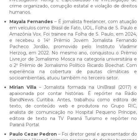
crime organizado, corrupção estatal e violação de direitos
humanos.
Mayala Fernandes
– É jornalista freelancer, com atuação
em veículos como Brasil de Fato, UOL, Folha de S. Paulo e
Amazônia Vox. Foi trainee na Folha de S. Paulo, em 2024,
e recebeu o 14º Prêmio Jovem Jornalista Fernando
Pacheco Jordão, promovido pelo Instituto Vladimir
Herzog, em 2022. No mesmo ano, conquistou o Prêmio
Livre.jor de Jornalismo Mosca na categoria universitária e
o 2º Prêmio de Jornalismo Político Ricardo Boechat. Com
experiência na cobertura de pautas climáticas e
socioambientais, atuou também no terceiro setor.
Mirian Villa
– Jornalista formada na UniBrasil (2017) e
apaixonada por contar histórias. É repórter na Rádio
BandNews Curitiba. Antes, trabalhou como editora de
texto, de conteúdo web e produtora no Grupo RIC,
analista de comunicação no Hospital Pequeno Príncipe,
editora de texto na TV Paraná Turismo e repórter no
Paraná Portal.
Paulo Cezar Pedron
– Foi diretor geral e apresentador do