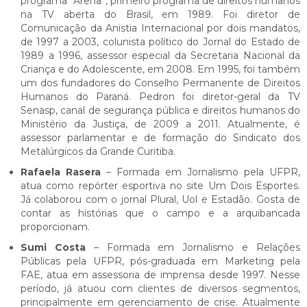
programa “Arena”, primeiro programa de direitos humanos
na TV aberta do Brasil, em 1989. Foi diretor de
Comunicação da Anistia Internacional por dois mandatos,
de 1997 a 2003, colunista político do Jornal do Estado de
1989 a 1996, assessor especial da Secretaria Nacional da
Criança e do Adolescente, em 2008. Em 1995, foi também
um dos fundadores do Conselho Permanente de Direitos
Humanos do Paraná. Pedron foi diretor-geral da TV
Senasp, canal de segurança pública e direitos humanos do
Ministério da Justiça, de 2009 a 2011. Atualmente, é
assessor parlamentar e de formação do Sindicato dos
Metalúrgicos da Grande Curitiba.
Rafaela Rasera
– Formada em Jornalismo pela UFPR,
atua como repórter esportiva no site Um Dois Esportes.
Já colaborou com o jornal Plural, Uol e Estadão. Gosta de
contar as histórias que o campo e a arquibancada
proporcionam.
Sumi Costa
– Formada em Jornalismo e Relações
Públicas pela UFPR, pós-graduada em Marketing pela
FAE, atua em assessoria de imprensa desde 1997. Nesse
período, já atuou com clientes de diversos segmentos,
principalmente em gerenciamento de crise. Atualmente