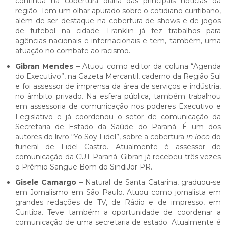
continua na cobertura diária das principais notícias da
região. Tem um olhar apurado sobre o cotidiano curitibano,
além de ser destaque na cobertura de shows e de jogos
de futebol na cidade. Franklin já fez trabalhos para
agências nacionais e internacionais e tem, também, uma
atuação no combate ao racismo.
Gibran Mendes
– Atuou como editor da coluna “Agenda
do Executivo”, na Gazeta Mercantil, caderno da Região Sul
e foi assessor de imprensa da área de serviços e indústria,
no âmbito privado. Na esfera pública, também trabalhou
em assessoria de comunicação nos poderes Executivo e
Legislativo e já coordenou o setor de comunicação da
Secretaria de Estado da Saúde do Paraná. É um dos
autores do livro “Yo Soy Fidel”, sobre a cobertura
in loco
do
funeral de Fidel Castro. Atualmente é assessor de
comunicação da CUT Paraná. Gibran já recebeu três vezes
o Prêmio Sangue Bom do SindiJor-PR.
Gisele Camargo
– Natural de Santa Catarina, graduou-se
em Jornalismo em São Paulo. Atuou como jornalista em
grandes redações de TV, de Rádio e de impresso, em
Curitiba. Teve também a oportunidade de coordenar a
comunicação de uma secretaria de estado. Atualmente é