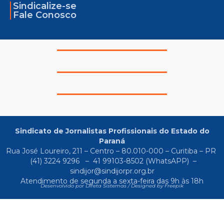
Sindicalize-se
Fale Conosco
Sindicato de Jornalistas Profissionais do Estado do
Paraná
Rua José Loureiro, 211 – Centro – 80.010-000 – Curitiba – PR
(41) 3224 9296
–
41 99103-8502
(WhatsAPP) –
sindijor@sindijorpr.org.br
Atendimento de segunda a sexta-feira das 9h às 18h
Desenvolvido por Direta Sistemas /
Designed by Freepik