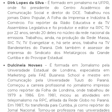
Dirk Lopes da Silva
– É formado em jornalismo na UFPR,
onde foi presidente do Centro Acadêmico de
Comunicação Social e diretor do DCE. Trabalhou nos
jornais Diário Popular, A Folha da Imprensa e Indústria &
Comércio. Foi repórter da Rádio Educativa e da TV
Assembleia Legislativa e foi produtor e editor na RPC TV
por 22 anos, sendo 20 deles no núcleo da rede nacional da
emissora. Trabalhou, ainda, na produção da Rede Massa,
RIC TV, TV Evangelizar e, há sete anos, trabalha na TV
Bandeirantes do Paraná. Dirk também é assessor de
imprensa do Sindicato dos Metalúrgicos da Grande
Curitiba e do Provopar Estadual.
Dulcineia Novaes
– É formada em Jornalismo pela
Universidade Estadual de Londrina, especialista em
Marketing pela FAE Business School e mestre em
Comunicação pela Universidade Tuiuti do Paraná.
Começou a carreira profissional no jornalismo impresso
como repórter da Folha de Londrina, onde trabalhou de
1979 a 1986. Em 1981, iniciou as atividades em
telejornalismo na RPC, afiliada da Rede Globo no Paraná.
Em 1987, foi transferida para Curitiba, já como repórter do
Jornal Nacional. Tornou-se professora nas universidades