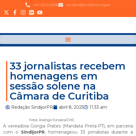
(41) 3224 9296
sindijor@sindijorpr.org.br
33 jornalistas recebem
homenagens em
sessão solene na
Câmara de Curitiba
Redação SindijorPR
abril 8, 2025
11:33 am
Fotos: Rodrigo Fonseca/CMC
A vereadora Giorgia Prates (Mandata Preta-PT), em parceria
com o
SindijorPR
, homenageou 33 jornalistas durante a