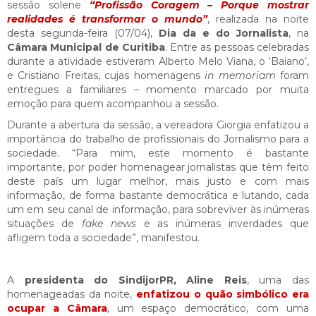
sessão solene
“Profissão Coragem – Porque mostrar
realidades é transformar o mundo”
, realizada na noite
desta segunda-feira (07/04),
Dia da e do Jornalista
, na
Câmara Municipal de Curitiba
. Entre as pessoas celebradas
durante a atividade estiveram Alberto Melo Viana, o ‘Baiano’,
e Cristiano Freitas, cujas homenagens
in memoriam
foram
entregues a familiares – momento marcado por muita
emoção para quem acompanhou a sessão.
Durante a abertura da sessão, a vereadora Giorgia enfatizou a
importância do trabalho de profissionais do Jornalismo para a
sociedade. “Para mim, este momento é bastante
importante, por poder homenagear jornalistas que têm feito
deste país um lugar melhor, mais justo e com mais
informação, de forma bastante democrática e lutando, cada
um em seu canal de informação, para sobreviver às inúmeras
situações de
fake news
e as inúmeras inverdades que
afligem toda a sociedade”, manifestou.
A
presidenta do SindijorPR, Aline Reis
, uma das
homenageadas da noite,
enfatizou o quão simbólico era
ocupar a Câmara
, um espaço democrático, com uma