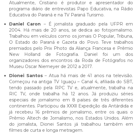
Atualmente, Cristiano é produtor e apresentador do
programa diário de entrevistas Papo Educativa, na Rádio
Educativa do Paraná e na TV Paraná Turismo.
Daniel Caron
– É jornalista graduado pela UFPR em
2004. Há mais de 20 anos, se dedica ao fotojornalismo.
Trabalhou em veículos como os jornais O Popular, Tribuna,
O Estado do Paraná e Gazeta do Povo. Teve trabalhos
premiados pelo Prix Photo da Aliança Francesa e Prêmio
New Holland de Fotografia. Daniel foi um dos
organizadores dos encontros da Roda de Fotógrafos no
Museu Oscar Niemeyer de 2012 a 2017.
Dionei Santos
– Atua há mais de 41 anos na televisão.
Começou na antiga TV Iguaçu – Canal 4, afiliada do SBT,
tendo passado pela RPC TV e, atualmente, trabalha na
RIC TV, onde trabalha há 12 anos. Já produziu séries
especiais de jornalismo em 8 países de três diferentes
continentes. Participou da XXXll Expedição da Antárdida e
já recebeu 16 prêmios de jornalismo, entre os quais o
Prêmio Altech de Jornalismo, nos Estados Unidos. Além
do jornalista, Dionei Santos já trabalhou também em
filmes de curta e longa metragem.