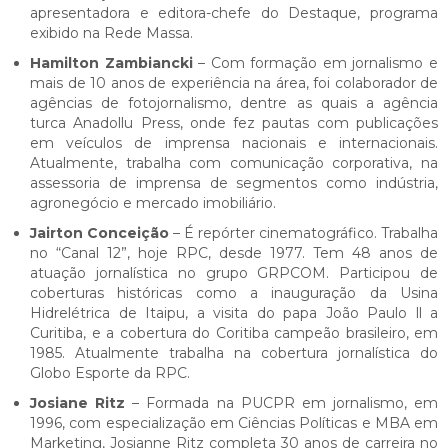
apresentadora e editora-chefe do Destaque, programa
exibido na Rede Massa.
Hamilton Zambiancki
– Com formação em jornalismo e
mais de 10 anos de experiência na área, foi colaborador de
agências de fotojornalismo, dentre as quais a agência
turca Anadollu Press, onde fez pautas com publicações
em veículos de imprensa nacionais e internacionais.
Atualmente, trabalha com comunicação corporativa, na
assessoria de imprensa de segmentos como indústria,
agronegócio e mercado imobiliário.
Jairton Conceição
– É repórter cinematográfico. Trabalha
no “Canal 12”, hoje RPC, desde 1977. Tem 48 anos de
atuação jornalística no grupo GRPCOM. Participou de
coberturas históricas como a inauguração da Usina
Hidrelétrica de Itaipu, a visita do papa João Paulo ll a
Curitiba, e a cobertura do Coritiba campeão brasileiro, em
1985. Atualmente trabalha na cobertura jornalística do
Globo Esporte da RPC.
Josiane Ritz
– Formada na PUCPR em jornalismo, em
1996, com especialização em Ciências Políticas e MBA em
Marketing, Josianne Ritz completa 30 anos de carreira no