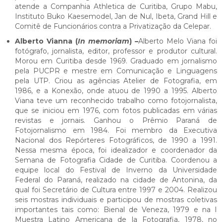
atende a Companhia Athletica de Curitiba, Grupo Mabu,
Instituto Buko Kaesemodel, Jan de Nul, Ibeta, Grand Hill e
Comitê de Funcionários contra a Privatização da Celepar.
Alberto Vianna (
In memoriam
) –
Alberto Melo Viana foi
fotógrafo, jornalista, editor, professor e produtor cultural.
Morou em Curitiba desde 1969. Graduado em jornalismo
pela PUCPR e mestre em Comunicação e Linguagens
pela UTP. Criou as agências Atelier de Fotografia, em
1986, e a Konexão, onde atuou de 1990 a 1995. Alberto
Viana teve um reconhecido trabalho como fotojornalista,
que se iniciou em 1976, com fotos publicadas em várias
revistas e jornais. Ganhou o Prêmio Paraná de
Fotojornalismo em 1984. Foi membro da Executiva
Nacional dos Repórteres Fotográficos, de 1990 a 1991.
Nessa mesma época, foi idealizador e coordenador da
Semana de Fotografia Cidade de Curitiba. Coordenou a
equipe local do Festival de Inverno da Universidade
Federal do Paraná, realizado na cidade de Antonina, da
qual foi Secretário de Cultura entre 1997 e 2004. Realizou
seis mostras individuais e participou de mostras coletivas
importantes tais como: Bienal de Veneza, 1979 e na I
Muestra Latino Americana de la Fotografia, 1978, no