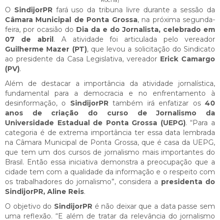
O
SindijorPR
fará uso da tribuna livre durante a sessão da
Câmara Municipal de Ponta Grossa
, na próxima segunda-
feira, por ocasião do
Dia da e do Jornalista, celebrado em
07 de abril
. A atividade foi articulada pelo vereador
Guilherme Mazer (PT)
, que levou a solicitação do Sindicato
ao presidente da Casa Legislativa, vereador
Erick Camargo
(PV)
.
Além de destacar a importância da atividade jornalística,
fundamental para a democracia e no enfrentamento à
desinformação, o
SindijorPR
também irá enfatizar os
40
anos de criação do curso de Jornalismo da
Universidade Estadual de Ponta Grossa (UEPG)
. “Para a
categoria é de extrema importância ter essa data lembrada
na Câmara Municipal de Ponta Grossa, que é casa da UEPG,
que tem um dos cursos de jornalismo mais importantes do
Brasil. Então essa iniciativa demonstra a preocupação que a
cidade tem com a qualidade da informação e o respeito com
os trabalhadores do jornalismo”, considera a
presidenta do
SindijorPR, Aline Reis
.
O objetivo do
SindijorPR
é não deixar que a data passe sem
uma reflexão. “E além de tratar da relevância do jornalismo