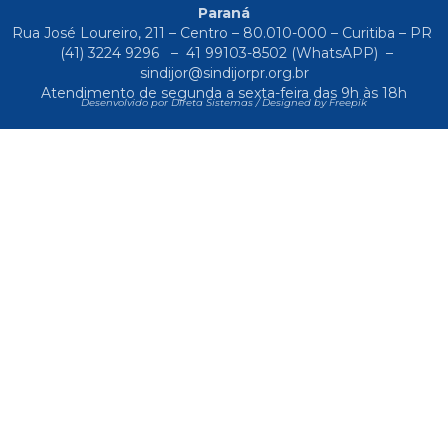
Paraná
Rua José Loureiro, 211 – Centro – 80.010-000 – Curitiba – PR
(41) 3224 9296
–
41 99103-8502
(WhatsAPP) –
sindijor@sindijorpr.org.br
Atendimento de segunda a sexta-feira das 9h às 18h
Desenvolvido por Direta Sistemas /
Designed by Freepik