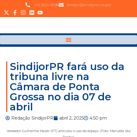
(41) 3224 9296
sindijor@sindijorpr.org.br
SindijorPR fará uso da
tribuna livre na
Câmara de Ponta
Grossa no dia 07 de
abril
Redação SindijorPR
abril 2, 2025
4:50 pm
Vereador Guilherme Mazer (PT) articulou o uso do espaço. (Foto: Manuela Vaz
Rocha)