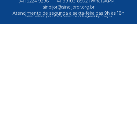
(41) 3224 9296
–
41 99103-8502
(WhatsAPP) –
sindijor@sindijorpr.org.br
Atendimento de segunda a sexta-feira das 9h às 18h
Desenvolvido por Direta Sistemas /
Designed by Freepik