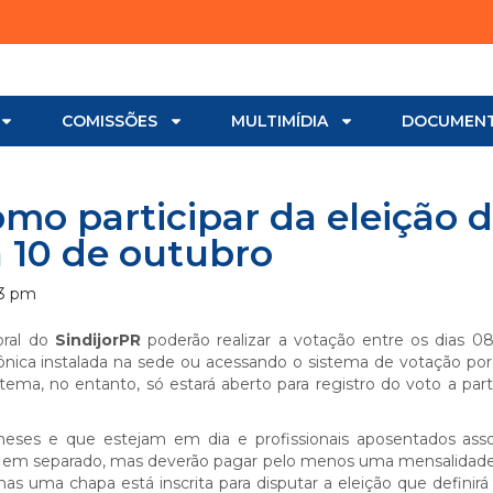
COMISSÕES
MULTIMÍDIA
DOCUMEN
como participar da eleição 
a 10 de outubro
43 pm
toral do
SindijorPR
poderão realizar a votação entre os dias 0
rônica instalada na sede ou acessando o sistema de votação po
stema, no entanto, só estará aberto para registro do voto a part
meses e que estejam em dia e profissionais aposentados ass
to em separado, mas deverão pagar pelo menos uma mensalidade
as uma chapa está inscrita para disputar a eleição que definirá