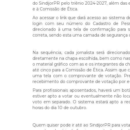
do SindijorPR pelo triênio 2024-2027, além das e
e à Comissão de Ética.
Ao acessar o link que dará acesso ao sistema d
login com seu número do Cadastro de Pesso
direcionado à uma tela de confirmação para 
correta, sendo esta uma camada de segurança d
Na sequência, cada jornalista será direcion
diretamente na chapa escolhida, bem como nas c
o material gráfico com as e os integrantes da ch
até cinco para a Comissão de Ética. Assim que cl
uma tela com o comprovante de votação. Preen
recebimento do comprovante de votação por e-
Para profissionais aposentados, haverá um bot
estiver apto a votar ou eventualmente não local
voto em separado. O sistema estará apto a rece
horas do dia 10 de outubro.
Quem quiser pode ir até ao SindijorPR para votar