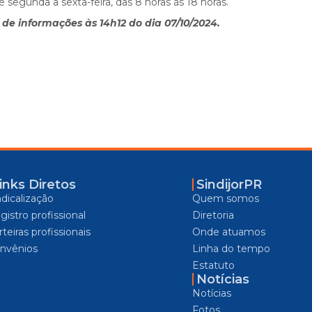
 segunda a sexta-feira, das 8 horas às 18 horas.
de informações às 14h12 do dia 07/10/2024.
inks Diretos
SindijorPR
ndicalização
Quem somos
gistro profissional
Diretoria
teiras profissionais
Onde atuamos
nvênios
Linha do tempo
Estatuto
Notícias
Notícias
Fotos