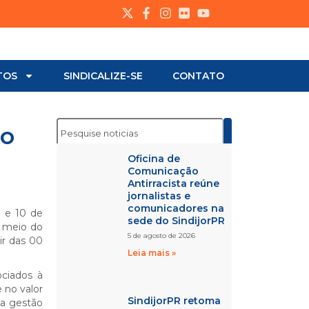
TOS
SINDICALIZE-SE
CONTATO
do
Oficina de
Comunicação
Antirracista reúne
jornalistas e
comunicadores na
8 e 10 de
sede do SindijorPR
r meio do
5 de agosto de 2026
ir das 00
Leia mais »
ociados à
 no valor
SindijorPR retoma
 a gestão