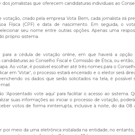
 dos jornalistas que oferecem candidaturas individuais ao Consel
e votação, criado pela empresa Vota Bem, cada jornalista irá pr
a Física (CPF) e data de nascimento. Em seguida, o vota
selecionar seu nome entre outras opções. Apenas uma respos
o próprio sistema.
ado para a cédula de votação online, em que haverá a opção
andidaturas ao Conselho Fiscal e Comissão de Ética, ou então, v
apa. Ao votar, é possível escolher até três nomes para o Conselho
icar em ‘Votar’, o processo estará encerrado e o eleitor será dir
chendo os dados que serão solicitados na tela, é possível so
mail.
ão ‘Aposentado vote aqui’ para facilitar o acesso ao sistema.
izar suas informações ao iniciar o processo de votação, poderá 
ber votos de forma ininterrupta, inclusive à noite, do dia 08 
 por meio da urna eletrônica instalada na entidade, no entanto, 