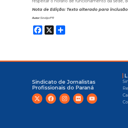
respeitar o horário de funcionamento da sede, de
Nota de Edição:
Texto alterado para inclusão 
Autor:
SindijorPR
Facebook
X
Share
L
Si
Sindicato de Jornalistas
Profissionais do Paraná
Re
Car
Co