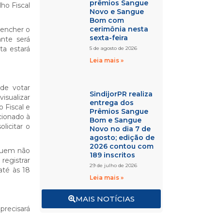
prêmios Sangue
ho Fiscal
Novo e Sangue
Bom com
cerimônia nesta
eencher o
sexta-feira
nte será
ta estará
5 de agosto de 2026
Leia mais »
 de votar
SindijorPR realiza
isualizar
entrega dos
 Fiscal e
Prêmios Sangue
ecionado à
Bom e Sangue
licitar o
Novo no dia 7 de
agosto; edição de
2026 contou com
 Quem não
189 inscritos
registrar
29 de julho de 2026
até às 18
Leia mais »
MAIS NOTÍCIAS
precisará