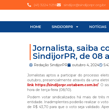
(41) 3224 9296
sindijor@sindijorpr.org.br
HOME
SINDIJORPR
NOTÍCIAS
Jornalista, saiba 
SindijorPR, de 08 
Redação SindijorPR
outubro 4, 2024
5:
Jornalistas aptos a participar do processo elei
outubro, presencialmente através da urna elet
link https://sindijorpr.votabem.com.br/
. O si
hora de terça-feira (08/10).
Podem votar sindicalizados há mais de três 
entidade. Inadimplentes poderão realizar o vo
de R$ 43,70 para que o voto seja validado. Apen