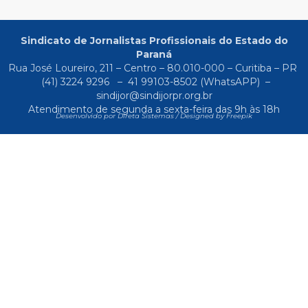
Sindicato de Jornalistas Profissionais do Estado do
Paraná
Rua José Loureiro, 211 – Centro – 80.010-000 – Curitiba – PR
(41) 3224 9296
–
41 99103-8502
(WhatsAPP) –
sindijor@sindijorpr.org.br
Atendimento de segunda a sexta-feira das 9h às 18h
Desenvolvido por Direta Sistemas /
Designed by Freepik