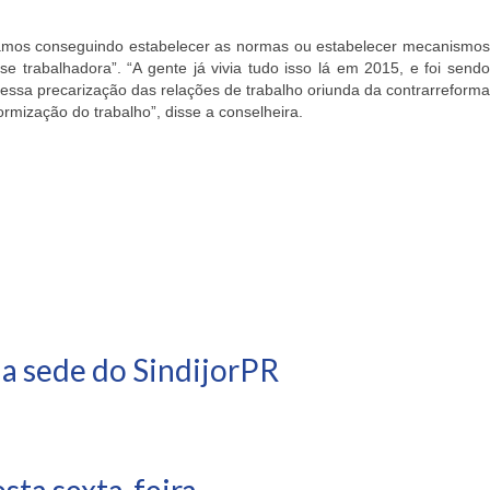
estamos conseguindo estabelecer as normas ou estabelecer mecanismos
e trabalhadora”. “
A gente já vivia tudo isso lá em 2015, e foi send
ssa precarização das relações de trabalho oriunda da contrarreforma
mização do trabalho”, disse a conselheira.
na sede do SindijorPR
ta sexta-feira