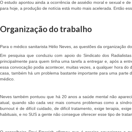
O estudo apontou ainda a ocorrência de assédio moral e sexual e de 
para hoje, a produção de notícia está muito mais acelerada. Então ess
Organização do trabalho
Para o médico sanitarista Hélio Neves, as questões da organização d
Em pesquisa que conduziu com apoio do Sindicato dos Radialistas
principalmente para quem tinha uma tarefa a entregar e, após a entr
essa convocação podia acontecer, muitas vezes, a qualquer hora do d
casa, também há um problema bastante importante para uma parte das 
médico.
Neves também pontuou que há 20 anos a saúde mental não aparecia
atual, quando são cada vez mais comuns problemas como a síndrom
burnout é de difícil cuidado, de difícil tratamento, exige terapia, e
habituais, e no SUS a gente não consegue oferecer esse tipo de trata
O conselheiro Davi Emerich afirmou que é preciso equacionar a q