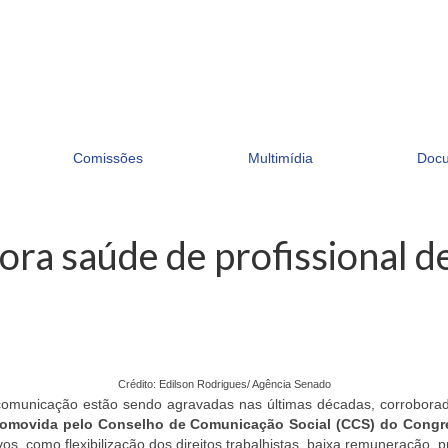
Comissões
Multimídia
Doc
iora saúde de profissional 
Crédito: Edilson Rodrigues/ Agência Senado
 comunicação estão sendo agravadas nas últimas décadas, corroborad
promovida pelo Conselho de Comunicação Social (CCS) do Congr
vos, como flexibilização dos direitos trabalhistas, baixa remuneração, 