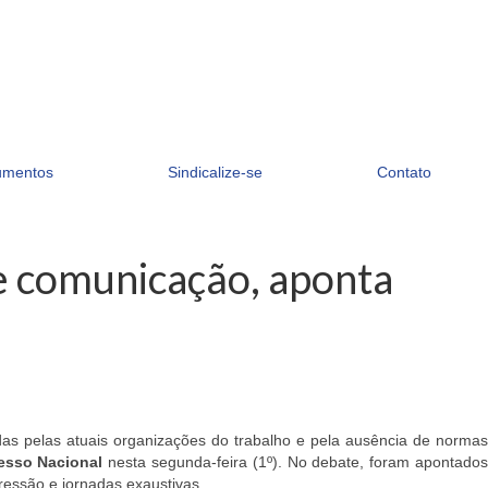
umentos
Sindicalize-se
Contato
de comunicação, aponta
as pelas atuais organizações do trabalho e pela ausência de normas
esso Nacional
nesta segunda-feira (1º). No debate, foram apontado
pressão e jornadas exaustivas.