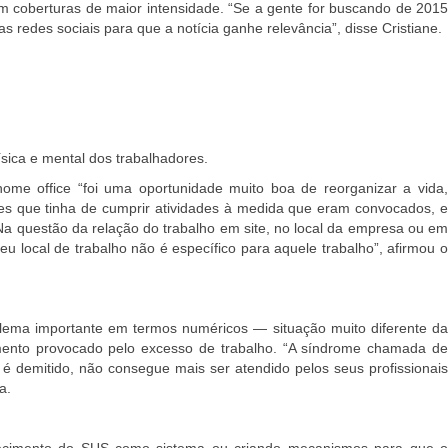
m coberturas de maior intensidade. “
Se a gente for buscando de 2015
s redes sociais para que a notícia ganhe relevância”, disse Cristiane.
sica e mental dos trabalhadores.
me office “foi uma oportunidade muito boa de reorganizar a vida,
res que tinha de cumprir atividades à medida que eram convocados, 
a questão da relação do trabalho em site, no local da empresa ou em
local de trabalho não é específico para aquele trabalho”, afirmou o
ma importante em termos numéricos — situação muito diferente da
nto provocado pelo excesso de trabalho. “
A síndrome chamada d
ue é demitido, não consegue mais ser atendido pelos seus profissionais
a.
alecimento do SUS como sistema ou criando mecanismos para que o