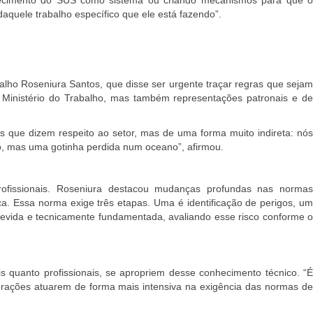
aquele trabalho específico que ele está fazendo”.
balho Roseniura Santos, que disse ser urgente traçar regras que sejam
do Ministério do Trabalho, mas também representações patronais e de
s que dizem respeito ao setor, mas de uma forma muito indireta: nós
ão, mas uma gotinha perdida num oceano”, afirmou.
 profissionais. Roseniura destacou mudanças profundas nas normas
a. Essa norma exige três etapas. Uma é identificação de perigos, um
 devida e tecnicamente fundamentada, avaliando esse risco conforme o
is quanto profissionais, se apropriem desse conhecimento técnico. “
É
derações atuarem de forma mais intensiva na exigência das normas de