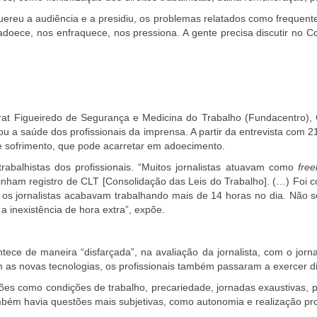
ereu a audiência e a presidiu, os problemas relatados como frequente
adoece, nos enfraquece, nos pressiona. A gente precisa discutir no 
prat Figueiredo de Segurança e Medicina do Trabalho (Fundacentro),
a saúde dos profissionais da imprensa. A partir da entrevista com 21
 e sofrimento, que pode acarretar em adoecimento.
rabalhistas dos profissionais. “
Muitos jornalistas atuavam como
free
nham registro de CLT [Consolidação das Leis do Trabalho]. (…) Foi co
 os jornalistas acabavam trabalhando mais de 14 horas no dia. Não 
inexistência de hora extra”, expõe.
tece de maneira “disfarçada”, na avaliação da jornalista, com o jo
om as novas tecnologias, os profissionais também passaram a exercer d
ões como condições de trabalho, precariedade, jornadas exaustivas, p
bém havia questões mais subjetivas, como autonomia e realização prof