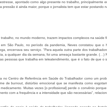
estresse, apontado como algo presente no trabalho, principalmente e
a pressão é ainda maior, porque o jornalista tem que estar postando na
o trabalho, no mundo moderno, trazem impactos complexos na saúde fí
 em São Paulo, no período da pandemia, Neves constatou que o ho
ega, encerrava seu serviço. “
Para aquela outra parte dos trabalhado
ia, a qualquer dia da semana, foi uma ameaça bastante grande. (…) N
pessoas que trabalha em teleatendimento, que é o fato de que o seu 
 no Centro de Referência em Saúde do Trabalhador como um proble
e de burnout, distúrbio emocional que se manifesta como esgotame
xige medicamento. Muitas vezes [o profissional] perde o convênio porq
mento com a frequência e a intensidade que são necessárias”, relacion
uestão do apoio à saúde do trabalhador, “jogando pesado no fort