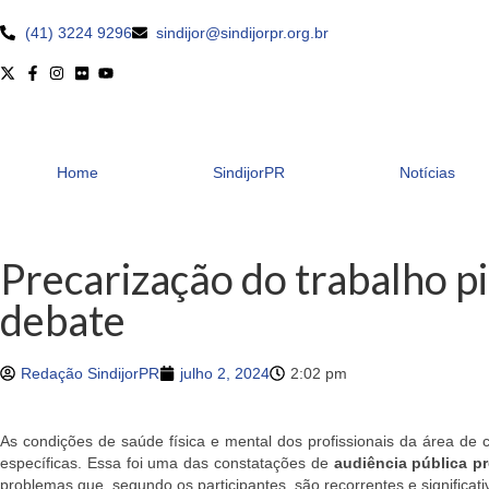
(41) 3224 9296
sindijor@sindijorpr.org.br
Home
SindijorPR
Notícias
Precarização do trabalho p
debate
Redação SindijorPR
julho 2, 2024
2:02 pm
As condições de saúde física e mental dos profissionais da área de
específicas. Essa foi uma das constatações de
audiência pública 
problemas que, segundo os participantes, são recorrentes e significati